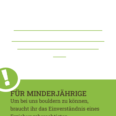
BOULDERFÜHRERSCHEIN
Mit dem Boulderführerschein dürft ihr
ohne eure Eltern bei uns bouldern
gehen.
FÜR MINDERJÄHRIGE
Um bei uns bouldern zu können,
braucht ihr das Einverständnis eines